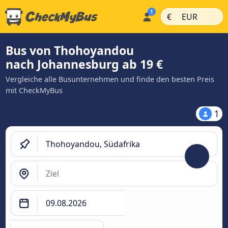
|
|
€
EUR
Bus von Thohoyandou
nach Johannesburg ab 19 €
Vergleiche alle Busunternehmen und finde den besten Preis
mit CheckMyBus
1