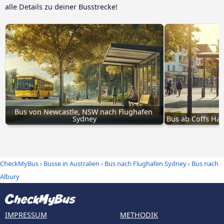
alle Details zu deiner Busstrecke!
Bus von Newcastle, NSW nach Flughafen 
Sydney
Bus ab Coffs Ha
CheckMyBus
›
Busse in Australien
›
Bus nach Flughafen Sydney
›
Bus nach
Albury
IMPRESSUM
METHODIK