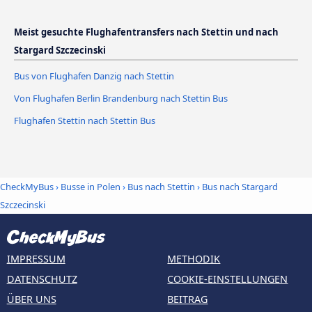
Meist gesuchte Flughafentransfers nach Stettin und nach
Stargard Szczecinski
Bus von Flughafen Danzig nach Stettin
Von Flughafen Berlin Brandenburg nach Stettin Bus
Flughafen Stettin nach Stettin Bus
CheckMyBus
›
Busse in Polen
›
Bus nach Stettin
›
Bus nach Stargard
Szczecinski
IMPRESSUM
METHODIK
DATENSCHUTZ
COOKIE-EINSTELLUNGEN
ÜBER UNS
BEITRAG