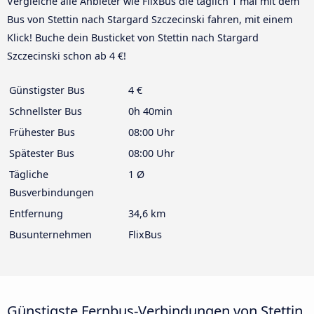
Vergleiche alle Anbieter wie FlixBus die täglich 1 mal mit dem
Bus von Stettin nach Stargard Szczecinski fahren, mit einem
Klick! Buche dein Busticket von Stettin nach Stargard
Szczecinski schon ab 4 €!
Günstigster Bus
4 €
Schnellster Bus
0h 40min
Frühester Bus
08:00 Uhr
Spätester Bus
08:00 Uhr
Tägliche
1 Ø
Busverbindungen
Entfernung
34,6 km
Busunternehmen
FlixBus
Günstigste Fernbus-Verbindungen von Stettin