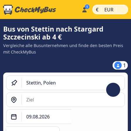
|
|
€
EUR
Bus von Stettin nach Stargard
Szczecinski ab 4 €
Vergleiche alle Busunternehmen und finde den besten Preis
mit CheckMyBus
1