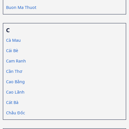
Buon Ma Thuot
C
Cà Mau
Cái Bè
Cam Ranh
Cần Thơ
Cao Bằng
Cao Lãnh
Cát Bà
Châu Đốc