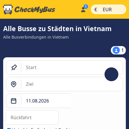
|
|
€
EUR
Alle Busse zu Städten in Vietnam
Alle Busverbindungen in Vietnam
1