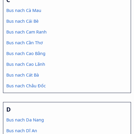
Bus nach Cà Mau
Bus nach Cái Bè
Bus nach Cam Ranh
Bus nach Cần Thơ
Bus nach Cao Bằng
Bus nach Cao Lãnh
Bus nach Cát Bà
Bus nach Châu Đốc
D
Bus nach Da Nang
Bus nach Dĩ An