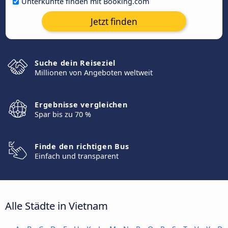
Unterkünfte finden mit Booking.com
Jetzt finden
Suche dein Reiseziel
Millionen von Angeboten weltweit
Ergebnisse vergleichen
Spar bis zu 70 %
Finde den richtigen Bus
Einfach und transparent
Alle Städte in Vietnam