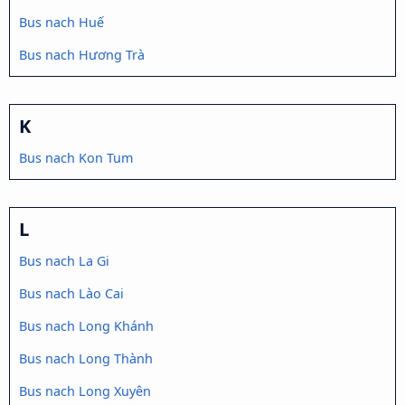
Bus nach Huế
Bus nach Hương Trà
K
Bus nach Kon Tum
L
Bus nach La Gi
Bus nach Lào Cai
Bus nach Long Khánh
Bus nach Long Thành
Bus nach Long Xuyên