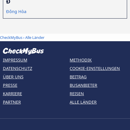
Đ
Đông Hòa
CheckMyBus
›
Alle Länder
IMPRESSUM
METHODIK
DATENSCHUTZ
COOKIE-EINSTELLUNGEN
ÜBER UNS
BEITRAG
PRESSE
BUSANBIETER
KARRIERE
REISEN
PARTNER
ALLE LÄNDER