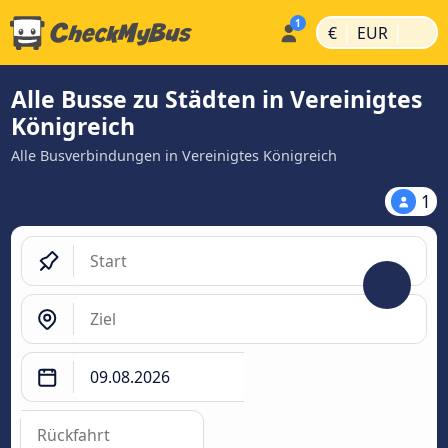
|
|
€
EUR
Alle Busse zu Städten in Vereinigtes
Königreich
Alle Busverbindungen in Vereinigtes Königreich
1