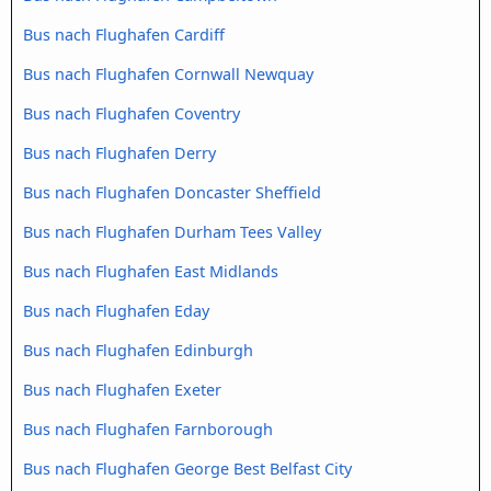
Bus nach Flughafen Cardiff
Bus nach Flughafen Cornwall Newquay
Bus nach Flughafen Coventry
Bus nach Flughafen Derry
Bus nach Flughafen Doncaster Sheffield
Bus nach Flughafen Durham Tees Valley
Bus nach Flughafen East Midlands
Bus nach Flughafen Eday
Bus nach Flughafen Edinburgh
Bus nach Flughafen Exeter
Bus nach Flughafen Farnborough
Bus nach Flughafen George Best Belfast City