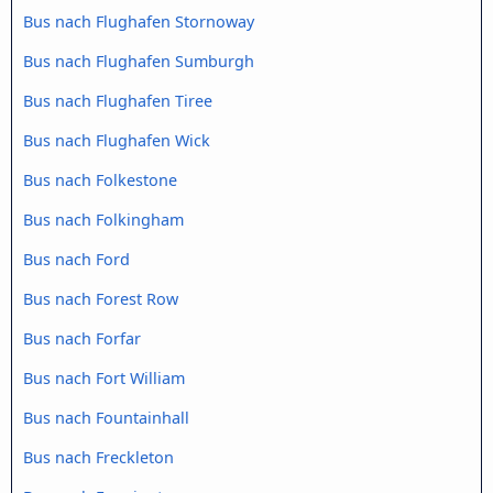
Bus nach Flughafen Stornoway
Bus nach Flughafen Sumburgh
Bus nach Flughafen Tiree
Bus nach Flughafen Wick
Bus nach Folkestone
Bus nach Folkingham
Bus nach Ford
Bus nach Forest Row
Bus nach Forfar
Bus nach Fort William
Bus nach Fountainhall
Bus nach Freckleton