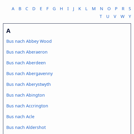
A
B
C
D
E
F
G
H
I
J
K
L
M
N
O
P
R
S
T
U
V
W
Y
A
Bus nach Abbey Wood
Bus nach Aberaeron
Bus nach Aberdeen
Bus nach Abergavenny
Bus nach Aberystwyth
Bus nach Abington
Bus nach Accrington
Bus nach Acle
Bus nach Aldershot