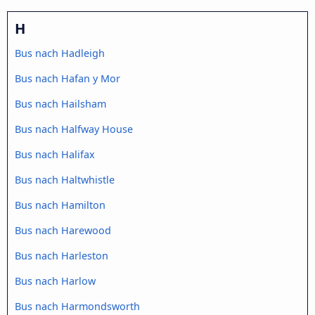
H
Bus nach Hadleigh
Bus nach Hafan y Mor
Bus nach Hailsham
Bus nach Halfway House
Bus nach Halifax
Bus nach Haltwhistle
Bus nach Hamilton
Bus nach Harewood
Bus nach Harleston
Bus nach Harlow
Bus nach Harmondsworth