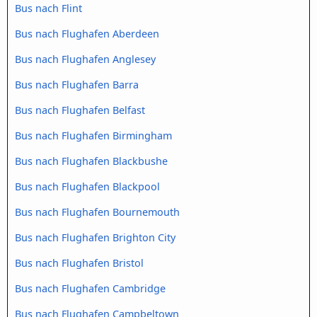
Bus nach Flint
Bus nach Flughafen Aberdeen
Bus nach Flughafen Anglesey
Bus nach Flughafen Barra
Bus nach Flughafen Belfast
Bus nach Flughafen Birmingham
Bus nach Flughafen Blackbushe
Bus nach Flughafen Blackpool
Bus nach Flughafen Bournemouth
Bus nach Flughafen Brighton City
Bus nach Flughafen Bristol
Bus nach Flughafen Cambridge
Bus nach Flughafen Campbeltown