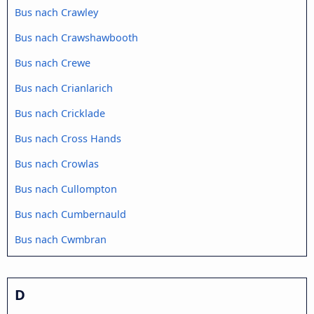
Bus nach Crawley
Bus nach Crawshawbooth
Bus nach Crewe
Bus nach Crianlarich
Bus nach Cricklade
Bus nach Cross Hands
Bus nach Crowlas
Bus nach Cullompton
Bus nach Cumbernauld
Bus nach Cwmbran
D