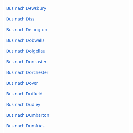
Bus nach Dewsbury
Bus nach Diss
Bus nach Distington
Bus nach Dobwalls
Bus nach Dolgellau
Bus nach Doncaster
Bus nach Dorchester
Bus nach Dover
Bus nach Driffield
Bus nach Dudley
Bus nach Dumbarton
Bus nach Dumfries