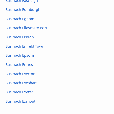
Bus nach Eastleigh
Bus nach Edinburgh
Bus nach Egham
Bus nach Ellesmere Port
Bus nach Elsdon
Bus nach Enfield Town
Bus nach Epsom
Bus nach Erines
Bus nach Everton
Bus nach Evesham
Bus nach Exeter
Bus nach Exmouth