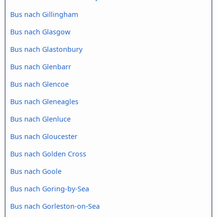
Bus nach Gillingham
Bus nach Glasgow
Bus nach Glastonbury
Bus nach Glenbarr
Bus nach Glencoe
Bus nach Gleneagles
Bus nach Glenluce
Bus nach Gloucester
Bus nach Golden Cross
Bus nach Goole
Bus nach Goring-by-Sea
Bus nach Gorleston-on-Sea