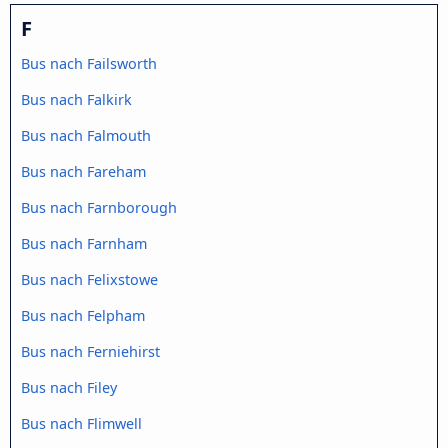
F
Bus nach Failsworth
Bus nach Falkirk
Bus nach Falmouth
Bus nach Fareham
Bus nach Farnborough
Bus nach Farnham
Bus nach Felixstowe
Bus nach Felpham
Bus nach Ferniehirst
Bus nach Filey
Bus nach Flimwell