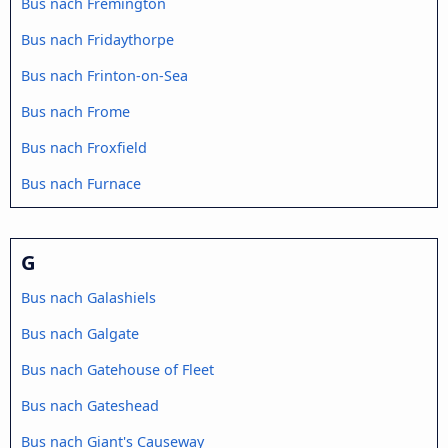
Bus nach Fremington
Bus nach Fridaythorpe
Bus nach Frinton-on-Sea
Bus nach Frome
Bus nach Froxfield
Bus nach Furnace
G
Bus nach Galashiels
Bus nach Galgate
Bus nach Gatehouse of Fleet
Bus nach Gateshead
Bus nach Giant's Causeway