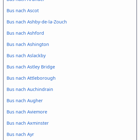
Bus nach Ascot
Bus nach Ashby-de-la-Zouch
Bus nach Ashford
Bus nach Ashington
Bus nach Aslackby
Bus nach Astley Bridge
Bus nach Attleborough
Bus nach Auchindrain
Bus nach Augher
Bus nach Aviemore
Bus nach Axminster
Bus nach Ayr