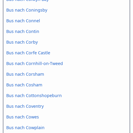
Bus nach Coningsby
Bus nach Connel
Bus nach Contin
Bus nach Corby
Bus nach Corfe Castle
Bus nach Cornhill-on-Tweed
Bus nach Corsham
Bus nach Cosham
Bus nach Cottonshopeburn
Bus nach Coventry
Bus nach Cowes
Bus nach Cowplain