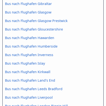
Bus nach Flughafen Gibraltar
Bus nach Flughafen Glasgow
Bus nach Flughafen Glasgow Prestwick
Bus nach Flughafen Gloucestershire
Bus nach Flughafen Hawarden
Bus nach Flughafen Humberside
Bus nach Flughafen Inverness
Bus nach Flughafen Islay
Bus nach Flughafen Kirkwall
Bus nach Flughafen Land's End
Bus nach Flughafen Leeds Bradford
Bus nach Flughafen Liverpool
Bus nach Flughafen London Biggin Hill