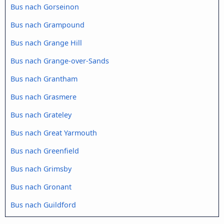
Bus nach Gorseinon
Bus nach Grampound
Bus nach Grange Hill
Bus nach Grange-over-Sands
Bus nach Grantham
Bus nach Grasmere
Bus nach Grateley
Bus nach Great Yarmouth
Bus nach Greenfield
Bus nach Grimsby
Bus nach Gronant
Bus nach Guildford