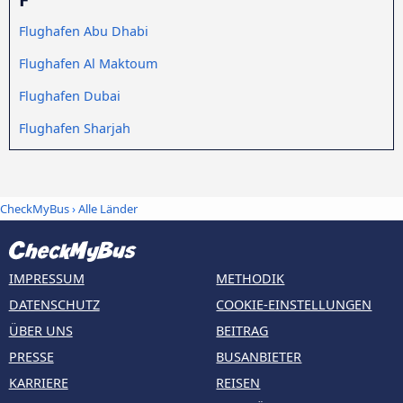
Flughafen Abu Dhabi
Flughafen Al Maktoum
Flughafen Dubai
Flughafen Sharjah
CheckMyBus
›
Alle Länder
IMPRESSUM
METHODIK
DATENSCHUTZ
COOKIE-EINSTELLUNGEN
ÜBER UNS
BEITRAG
PRESSE
BUSANBIETER
KARRIERE
REISEN