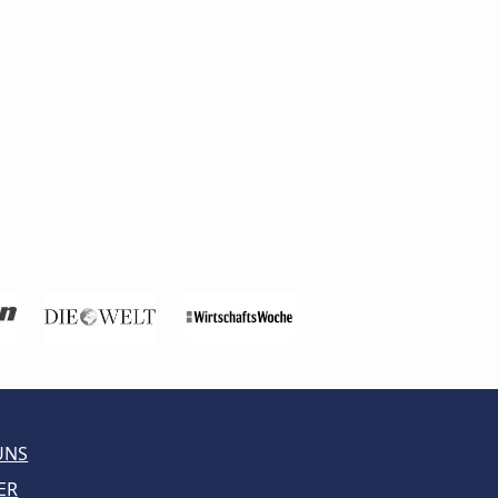
UNS
ER