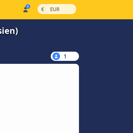
|
|
€
EUR
ien)
1