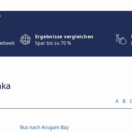
m
Ergebnisse vergleichen
eltweit
Spar bis zu 70 %
nka
A
B
Bus nach Arugam Bay