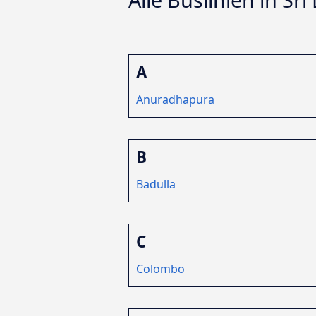
A
Anuradhapura
B
Badulla
C
Colombo