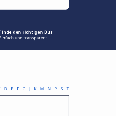
Finde den richtigen Bus
Einfach und transparent
C
D
E
F
G
J
K
M
N
P
S
T