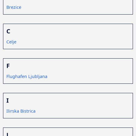
Brezice
C
Celje
F
Flughafen Ljubljana
I
Ilirska Bistrica
J