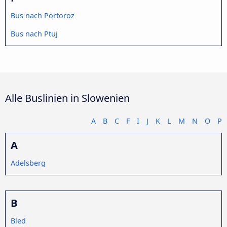
Bus nach Portoroz
Bus nach Ptuj
Alle Buslinien in Slowenien
A
B
C
F
I
J
K
L
M
N
O
P
A
Adelsberg
B
Bled