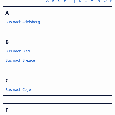
A
B
C
F
I
J
K
L
M
N
O
P
A
Bus nach Adelsberg
B
Bus nach Bled
Bus nach Brezice
C
Bus nach Celje
F