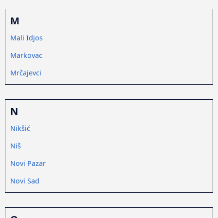
M
Mali Idjos
Markovac
Mrčajevci
N
Nikšić
Niš
Novi Pazar
Novi Sad