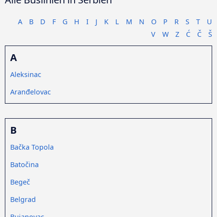
A
B
D
F
G
H
I
J
K
L
M
N
O
P
R
S
T
U
V
W
Z
Ć
Č
Š
A
Aleksinac
Aranđelovac
B
Bačka Topola
Batočina
Begeč
Belgrad
Bujanovac