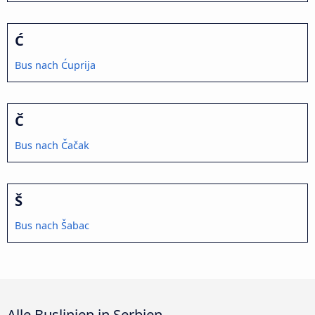
Ć
Bus nach Ćuprija
Č
Bus nach Čačak
Š
Bus nach Šabac
Alle Buslinien in Serbien