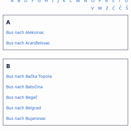
A
B
D
F
G
H
I
J
K
L
M
N
O
P
R
S
T
U
V
W
Z
Ć
Č
Š
A
Bus nach Aleksinac
Bus nach Aranđelovac
B
Bus nach Bačka Topola
Bus nach Batočina
Bus nach Begeč
Bus nach Belgrad
Bus nach Bujanovac