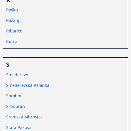
Raška
Ražanj
Ribariće
Ruma
S
Smederevo
Smederevska Palanka
Sombor
Srbobran
Sremska Mitrovica
Stara Pazova