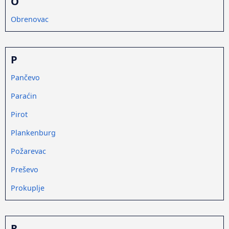
O
Obrenovac
P
Pančevo
Paraćin
Pirot
Plankenburg
Požarevac
Preševo
Prokuplje
R