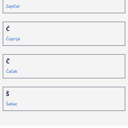
Zaječar
Ć
Ćuprija
Č
Čačak
Š
Šabac