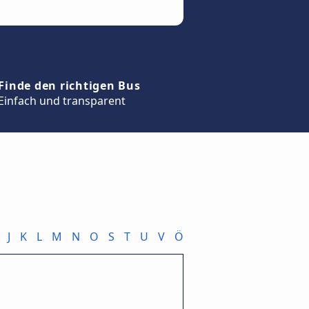
Finde den richtigen Bus
Einfach und transparent
J
K
L
M
N
O
S
T
U
V
Ö