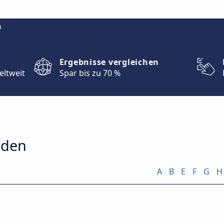
m
Ergebnisse vergleichen
eltweit
Spar bis zu 70 %
eden
A
B
E
F
G
H