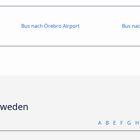
Bus nach Örebro Airport
Bus nac
chweden
A
B
E
F
G
H