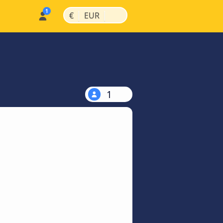
|
|
€
EUR
1