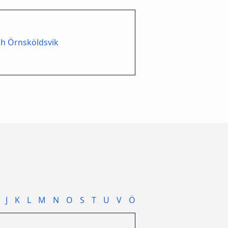
h Örnsköldsvik
J
K
L
M
N
O
S
T
U
V
Ö