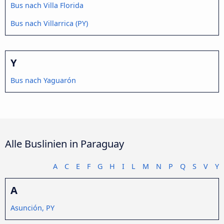
Bus nach Villa Florida
Bus nach Villarrica (PY)
Y
Bus nach Yaguarón
Alle Buslinien in Paraguay
A
C
E
F
G
H
I
L
M
N
P
Q
S
V
Y
A
Asunción, PY