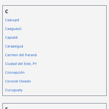
C
Caacupé
Caaguazú
Capiatá
Carapeguá
Carmen del Paraná
Ciudad del Este, PY
Concepción
Coronel Oviedo
Curuguaty
E