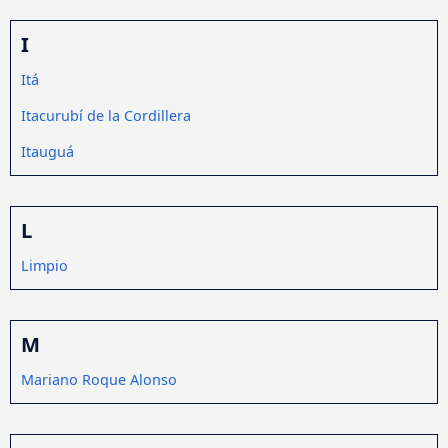
I
Itá
Itacurubí de la Cordillera
Itauguá
L
Limpio
M
Mariano Roque Alonso