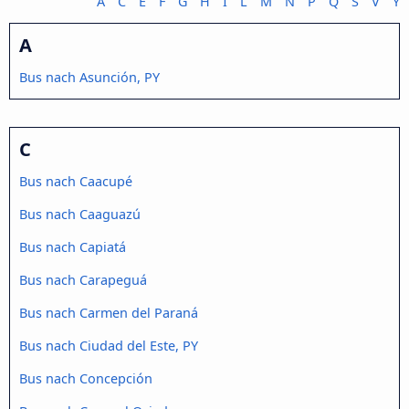
A
C
E
F
G
H
I
L
M
N
P
Q
S
V
Y
A
Bus nach Asunción, PY
C
Bus nach Caacupé
Bus nach Caaguazú
Bus nach Capiatá
Bus nach Carapeguá
Bus nach Carmen del Paraná
Bus nach Ciudad del Este, PY
Bus nach Concepción