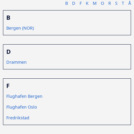
B
D
F
K
M
O
R
S
T
Å
B
Bergen (NOR)
D
Drammen
F
Flughafen Bergen
Flughafen Oslo
Fredrikstad