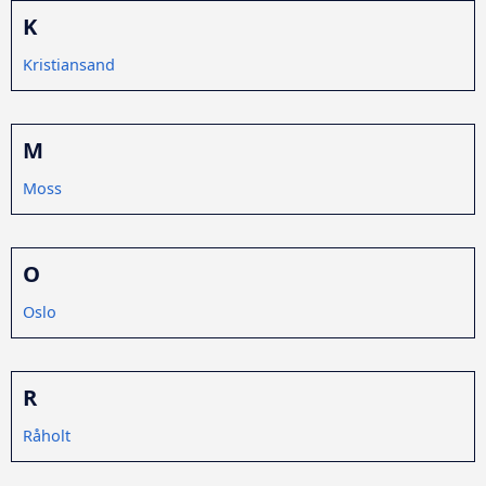
K
Kristiansand
M
Moss
O
Oslo
R
Råholt