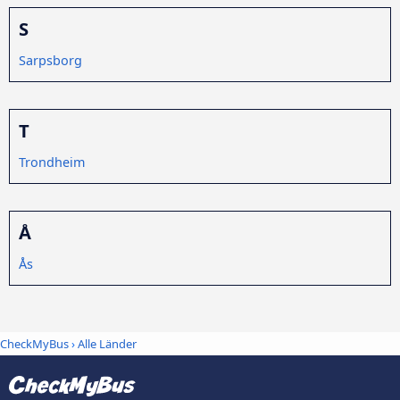
S
Sarpsborg
T
Trondheim
Å
Ås
CheckMyBus
›
Alle Länder