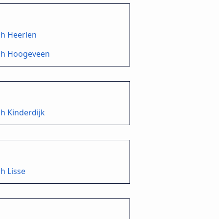
ch Heerlen
ch Hoogeveen
h Kinderdijk
h Lisse