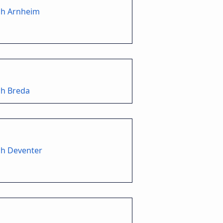
ch Arnheim
ch Breda
ch Deventer