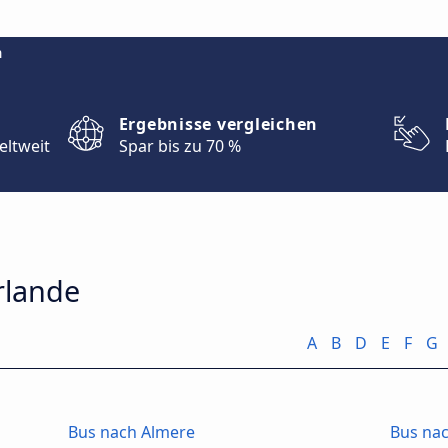
m
Ergebnisse vergleichen
eltweit
Spar bis zu 70 %
erlande
A
B
D
E
F
G
Bus nach Almere
Bus na