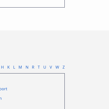
H
K
L
M
N
R
T
U
V
W
Z
oort
m