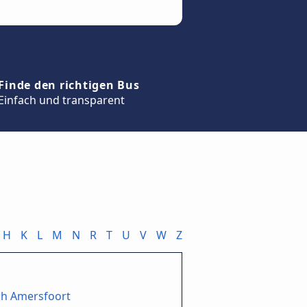
Finde den richtigen Bus
Einfach und transparent
H
K
L
M
N
R
T
U
V
W
Z
ch Amersfoort