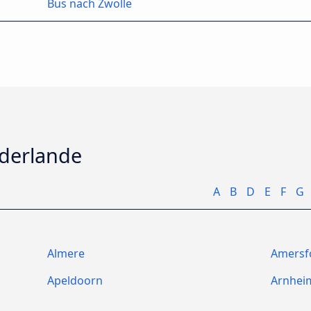
Bus nach Zwolle
ederlande
A
B
D
E
F
G
Almere
Amersf
Apeldoorn
Arnhei