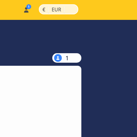
|
|
€
EUR
1