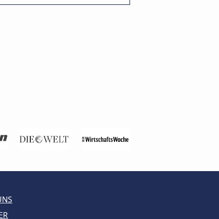
UNS
ER