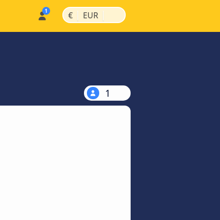
|
|
€
EUR
1