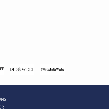
UNS
ER