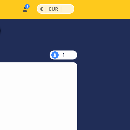
|
|
€
EUR
)
1