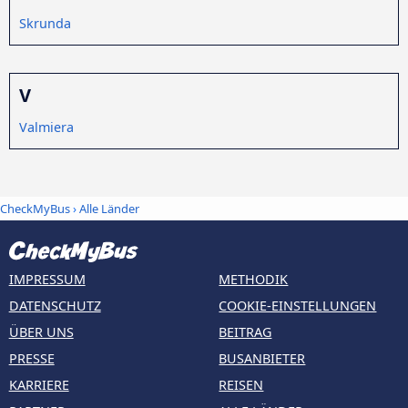
Skrunda
V
Valmiera
CheckMyBus
›
Alle Länder
IMPRESSUM
METHODIK
DATENSCHUTZ
COOKIE-EINSTELLUNGEN
ÜBER UNS
BEITRAG
PRESSE
BUSANBIETER
KARRIERE
REISEN