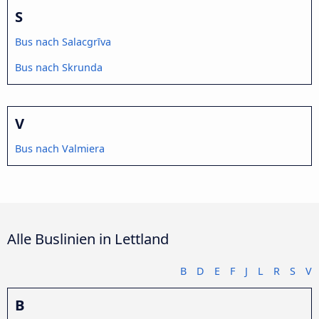
S
Bus nach Salacgrīva
Bus nach Skrunda
V
Bus nach Valmiera
Alle Buslinien in Lettland
B
D
E
F
J
L
R
S
V
B