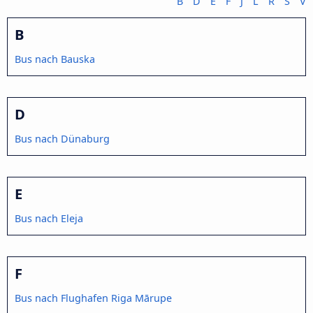
B
D
E
F
J
L
R
S
V
B
Bus nach Bauska
D
Bus nach Dünaburg
E
Bus nach Eleja
F
Bus nach Flughafen Riga Mārupe