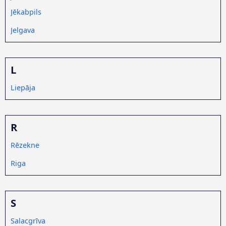
Jēkabpils
Jelgava
L
Liepāja
R
Rēzekne
Riga
S
Salacgrīva