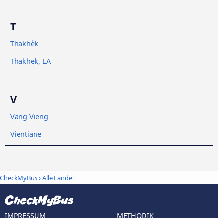
T
Thakhèk
Thakhek, LA
V
Vang Vieng
Vientiane
CheckMyBus
›
Alle Länder
IMPRESSUM
METHODIK