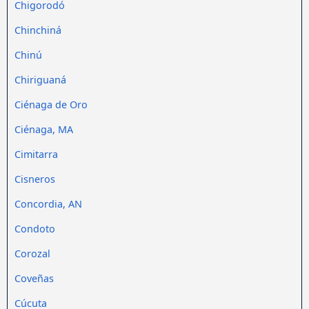
Chigorodó
Chinchiná
Chinú
Chiriguaná
Ciénaga de Oro
Ciénaga, MA
Cimitarra
Cisneros
Concordia, AN
Condoto
Corozal
Coveñas
Cúcuta