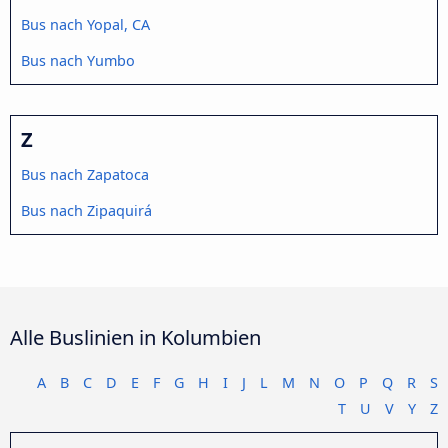
Bus nach Yopal, CA
Bus nach Yumbo
Z
Bus nach Zapatoca
Bus nach Zipaquirá
Alle Buslinien in Kolumbien
A
B
C
D
E
F
G
H
I
J
L
M
N
O
P
Q
R
S
T
U
V
Y
Z