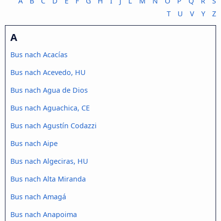
A
B
C
D
E
F
G
H
I
J
L
M
N
O
P
Q
R
S
T
U
V
Y
Z
A
Bus nach Acacías
Bus nach Acevedo, HU
Bus nach Agua de Dios
Bus nach Aguachica, CE
Bus nach Agustín Codazzi
Bus nach Aipe
Bus nach Algeciras, HU
Bus nach Alta Miranda
Bus nach Amagá
Bus nach Anapoima