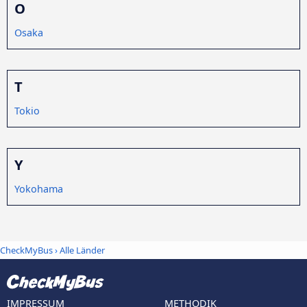
O
Osaka
T
Tokio
Y
Yokohama
CheckMyBus
›
Alle Länder
IMPRESSUM
METHODIK