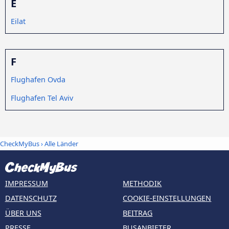
E
Eilat
F
Flughafen Ovda
Flughafen Tel Aviv
CheckMyBus
›
Alle Länder
IMPRESSUM
METHODIK
DATENSCHUTZ
COOKIE-EINSTELLUNGEN
ÜBER UNS
BEITRAG
PRESSE
BUSANBIETER