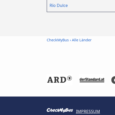
Río Dulce
CheckMyBus
›
Alle Länder
IMPRESSUM