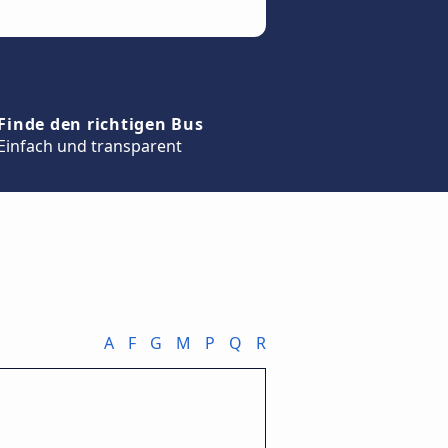
Finde den richtigen Bus
Einfach und transparent
A
F
G
M
P
Q
R