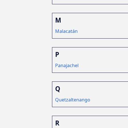
M
Malacatán
P
Panajachel
Q
Quetzaltenango
R