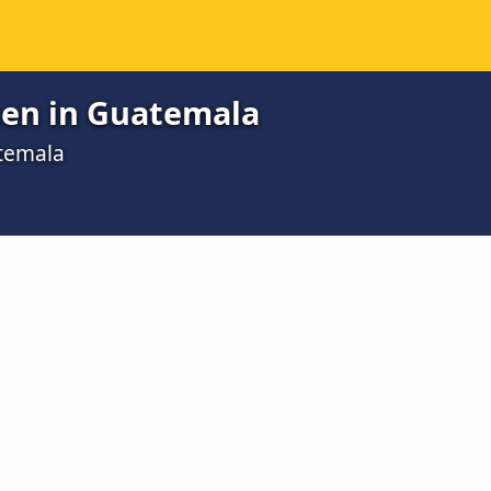
ten in Guatemala
temala