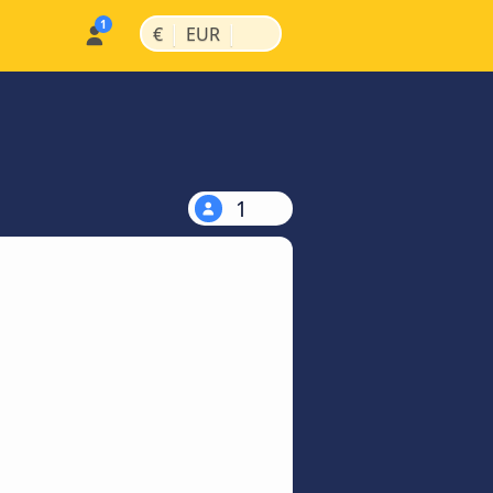
|
|
€
EUR
1