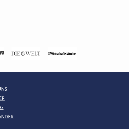
UNS
ER
AG
LÄNDER