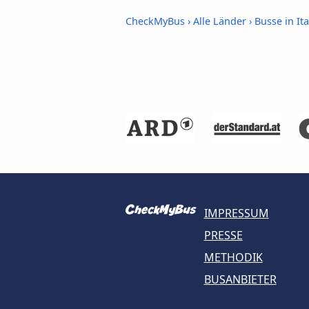
CheckMyBus
›
Alle Länder
›
Busse in Ita
IMPRESSUM
PRESSE
METHODIK
BUSANBIETER