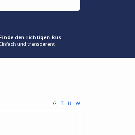
Finde den richtigen Bus
Einfach und transparent
G
T
U
W