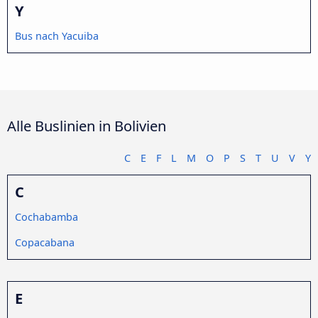
Y
Bus nach Yacuiba
Alle Buslinien in Bolivien
C
E
F
L
M
O
P
S
T
U
V
Y
C
Cochabamba
Copacabana
E