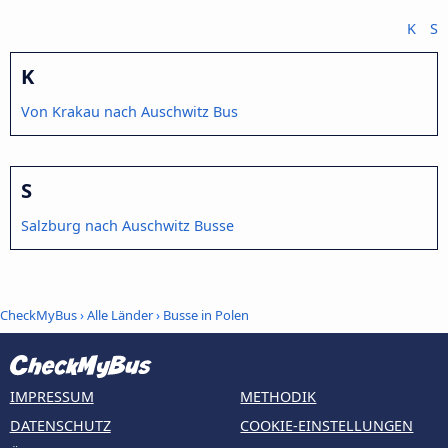
K
S
K
Von Krakau nach Auschwitz Bus
S
Salzburg nach Auschwitz Busse
CheckMyBus
›
Alle Länder
›
Busse in Polen
IMPRESSUM
METHODIK
DATENSCHUTZ
COOKIE-EINSTELLUNGEN