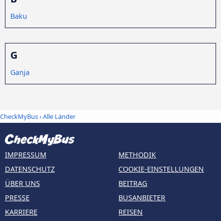
Baku
G
Ganja
CheckMyBus
›
Alle Länder
IMPRESSUM
METHODIK
DATENSCHUTZ
COOKIE-EINSTELLUNGEN
ÜBER UNS
BEITRAG
PRESSE
BUSANBIETER
KARRIERE
REISEN