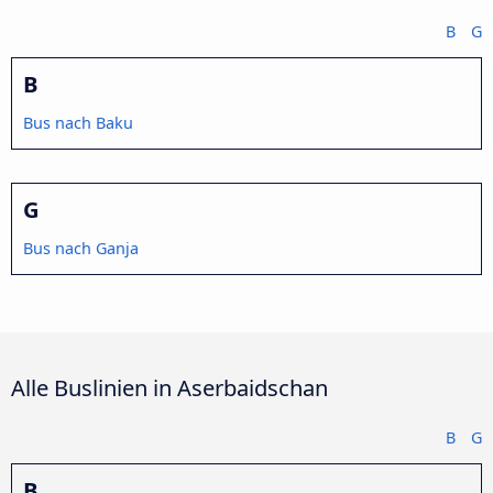
B
G
B
Bus nach Baku
G
Bus nach Ganja
Alle Buslinien in Aserbaidschan
B
G
B