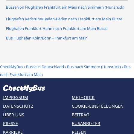
Busse von Flughafen Frankfurt am Main nach Simmern (Hunsrück)
Flughafen Karlsruhe/Baden-Baden nach Frankfurt am Main Busse
Flughafen Frankfurt Hahn nach Frankfurt am Main Busse
Bus Flughafen Köln/Bonn - Frankfurt am Main
CheckMyBus
›
Busse in Deutschland
›
Bus nach Simmern (Hunsrück)
›
Bus
nach Frankfurt am Main
IMPRESSUM
METHODIK
DATENSCHUTZ
COOKIE-EINSTELLUNGEN
ÜBER UNS
BEITRAG
PRESSE
BUSANBIETER
KARRIERE
REISEN