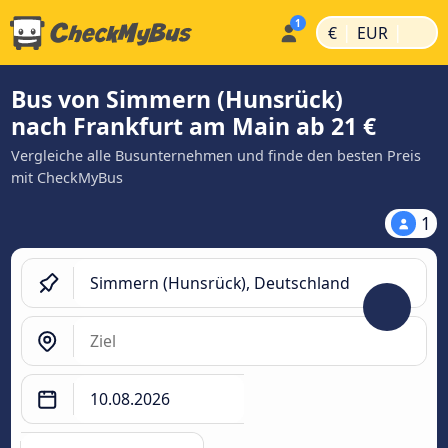
|
|
€
EUR
Bus von Simmern (Hunsrück)
nach Frankfurt am Main ab 21 €
Vergleiche alle Busunternehmen und finde den besten Preis
mit CheckMyBus
1