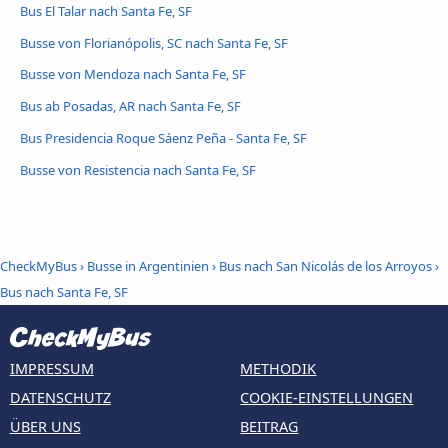
Bus El Talar nach Santa Fe, SF
Busse von Florianópolis, SC nach Santa Fe, SF
Busse von Mendoza nach Santa Fe, SF
Bus ab Posadas, AR nach Santa Fe, SF
Bus Presidencia Roque Sáenz Peña - Santa Fe, SF
Busse von Resistencia nach Santa Fe, SF
CheckMyBus
›
Busse in Argentinien
›
Bus nach San Nicolás de los Arroyos
›
Bus nach Santa Fe, SF
IMPRESSUM
METHODIK
DATENSCHUTZ
COOKIE-EINSTELLUNGEN
ÜBER UNS
BEITRAG