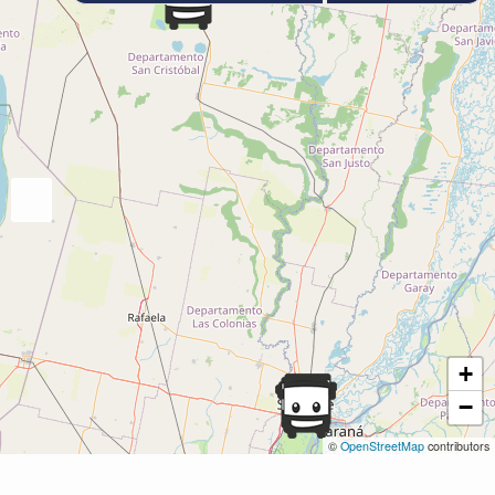
+
−
©
OpenStreetMap
contributors