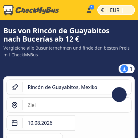
|
|
€
EUR
Bus von Rincón de Guayabitos
nach Bucerías ab 12 €
Vergleiche alle Busunternehmen und finde den besten Preis
mit CheckMyBus
1