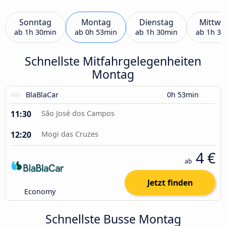
Sonntag
Montag
Dienstag
Mittwo
ab
1h 30min
ab
0h 53min
ab
1h 30min
ab
1h 3
Schnellste Mitfahrgelegenheiten
Montag
BlaBlaCar
0h 53min
11:30
São José dos Campos
12:20
Mogi das Cruzes
4 €
ab
Jetzt finden
Economy
Schnellste Busse Montag