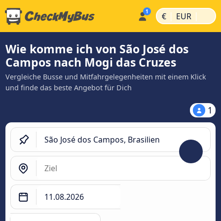
|
|
€
EUR
Wie komme ich von São José dos
Campos nach Mogi das Cruzes
Vergleiche Busse und Mitfahrgelegenheiten mit einem Klick
und finde das beste Angebot für Dich
1