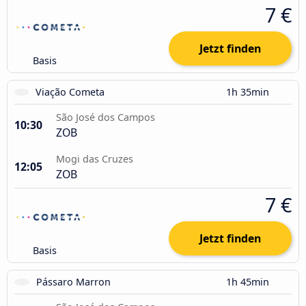
7 €
Jetzt finden
Basis
Viação Cometa
1h 35min
São José dos Campos
10:30
ZOB
Mogi das Cruzes
12:05
ZOB
7 €
Jetzt finden
Basis
Pássaro Marron
1h 45min