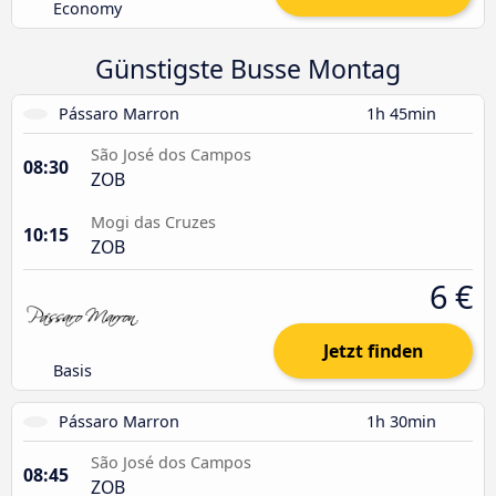
Economy
Günstigste Busse Montag
Pássaro Marron
1h 45min
São José dos Campos
08:30
ZOB
Mogi das Cruzes
10:15
ZOB
6 €
Jetzt finden
Basis
Pássaro Marron
1h 30min
São José dos Campos
08:45
ZOB