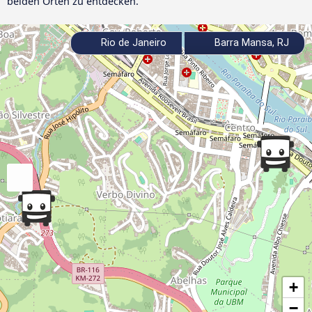
beiden Orten zu entdecken.
Rio de Janeiro
Barra Mansa, RJ
+
−