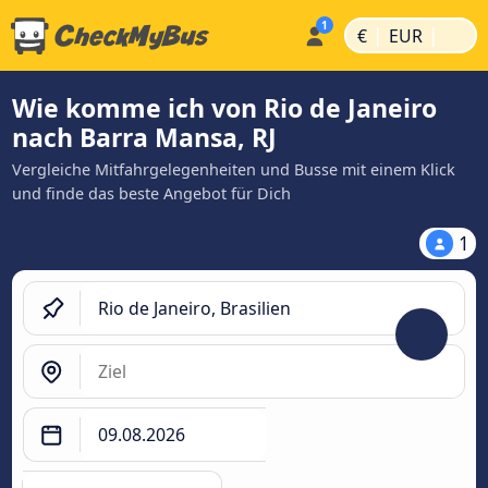
|
|
€
EUR
Wie komme ich von Rio de Janeiro
nach Barra Mansa, RJ
Vergleiche Mitfahrgelegenheiten und Busse mit einem Klick
und finde das beste Angebot für Dich
1