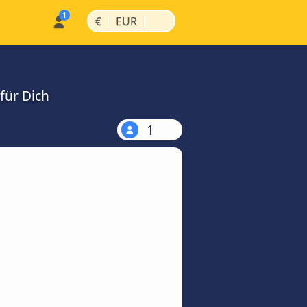
|
|
€
EUR
für Dich
1