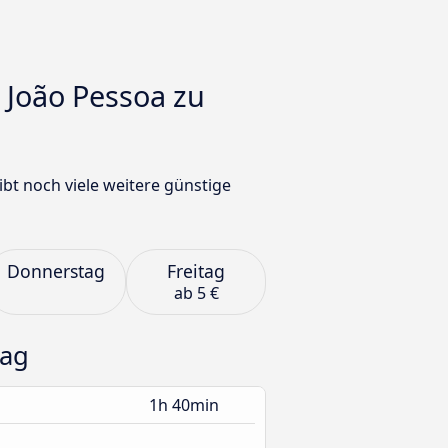
 João Pessoa zu
bt noch viele weitere günstige
Donnerstag
Freitag
ab
5 €
tag
1h 40min