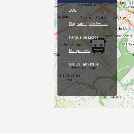
ZOB
Flughafen João Pessoa
Parque da Lagoa
Mangabeira
Dislub Tankstelle