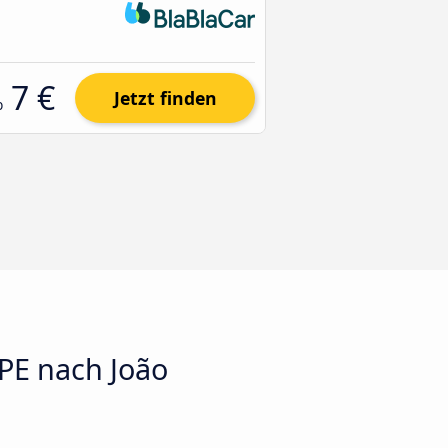
7 €
Jetzt finden
b
 PE nach João