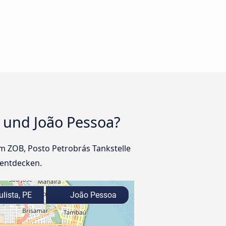
E und João Pessoa?
am ZOB, Posto Petrobrás Tankstelle
 entdecken.
lista, PE
João Pessoa