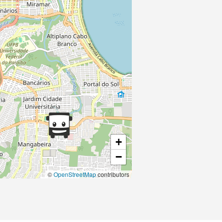
+
−
©
OpenStreetMap
contributors