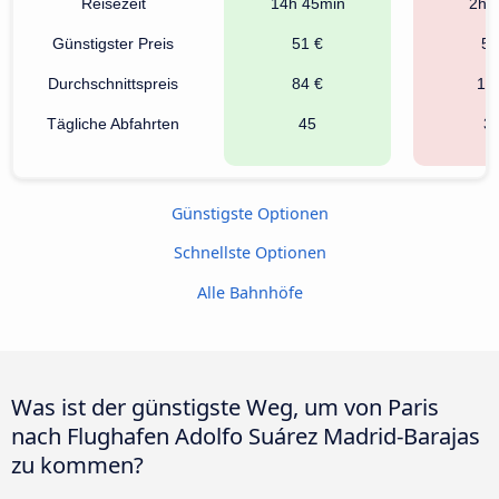
Reisezeit
14h 45min
2h 
Günstigster Preis
51 €
56
Durchschnittspreis
84 €
12
Tägliche Abfahrten
45
3
Günstigste Optionen
Schnellste Optionen
Alle Bahnhöfe
Was ist der günstigste Weg, um von Paris
nach Flughafen Adolfo Suárez Madrid-Barajas
zu kommen?