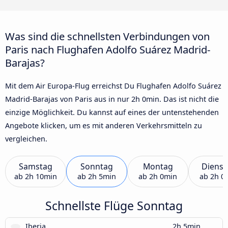
Was sind die schnellsten Verbindungen von
Paris nach Flughafen Adolfo Suárez Madrid-
Barajas?
Mit dem Air Europa-Flug erreichst Du Flughafen Adolfo Suárez
Madrid-Barajas von Paris aus in nur 2h 0min. Das ist nicht die
einzige Möglichkeit. Du kannst auf eines der untenstehenden
Angebote klicken, um es mit anderen Verkehrsmitteln zu
vergleichen.
Samstag
Sonntag
Montag
Dienst
ab
2h 10min
ab
2h 5min
ab
2h 0min
ab
2h 0
Schnellste Flüge Sonntag
Iberia
2h 5min