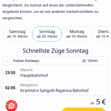
Möglichkeit. Du kannst auf eines der untenstehenden
Angebote klicken, um es mit anderen Verkehrsmitteln zu
vergleichen.
Samstag
Sonntag
Montag
Dienst
ab
1h 30min
ab
2h 10min
ab
1h 45min
ab
1h 4
Schnellste Züge Sonntag
Indian Railways
2h 10min
Mysore
23:55
Hauptbahnhof
Bangalore
02:05
Krantivira Sangolli Rayanna Bahnhof
5 €
ab