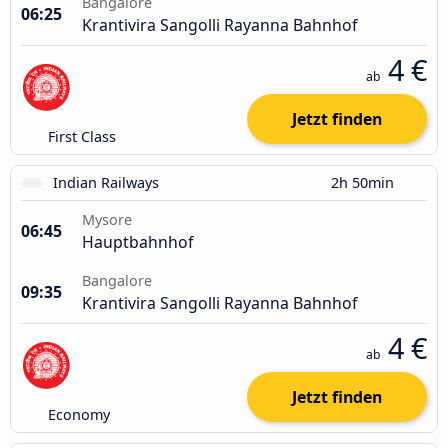
Bangalore
06:25
Krantivira Sangolli Rayanna Bahnhof
4 €
ab
Jetzt finden
First Class
Indian Railways
2h 50min
Mysore
06:45
Hauptbahnhof
Bangalore
09:35
Krantivira Sangolli Rayanna Bahnhof
4 €
ab
Jetzt finden
Economy