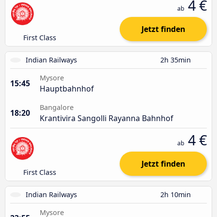
4 €
ab
Jetzt finden
First Class
Indian Railways
2h 35min
Mysore
15:45
Hauptbahnhof
Bangalore
18:20
Krantivira Sangolli Rayanna Bahnhof
4 €
ab
Jetzt finden
First Class
Indian Railways
2h 10min
Mysore