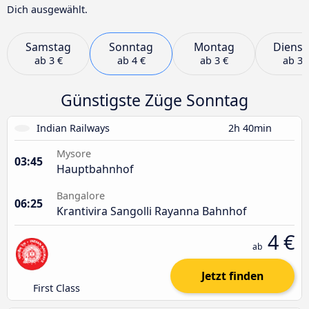
Dich ausgewählt.
Samstag
Sonntag
Montag
Dienst
ab
3 €
ab
4 €
ab
3 €
ab
3 
Günstigste Züge Sonntag
Indian Railways
2h 40min
Mysore
03:45
Hauptbahnhof
Bangalore
06:25
Krantivira Sangolli Rayanna Bahnhof
4 €
ab
Jetzt finden
First Class