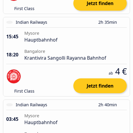
Jetzt finden
First Class
Indian Railways
2h 35min
Mysore
15:45
Hauptbahnhof
Bangalore
18:20
Krantivira Sangolli Rayanna Bahnhof
4 €
ab
Jetzt finden
First Class
Indian Railways
2h 40min
Mysore
03:45
Hauptbahnhof