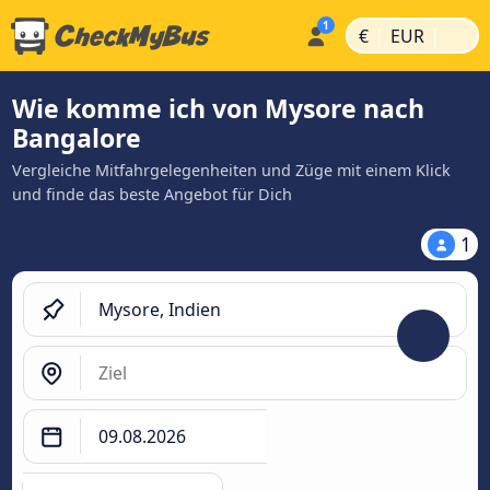
|
|
€
EUR
Wie komme ich von Mysore nach
Bangalore
Vergleiche Mitfahrgelegenheiten und Züge mit einem Klick
und finde das beste Angebot für Dich
1