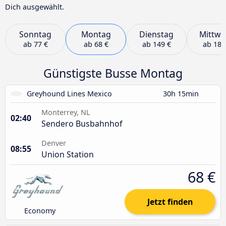
Dich ausgewählt.
Sonntag
Montag
Dienstag
Mittwo
ab
77 €
ab
68 €
ab
149 €
ab
185
Günstigste Busse Montag
Greyhound Lines Mexico
30h 15min
Monterrey, NL
02:40
Sendero Busbahnhof
Denver
08:55
Union Station
68 €
Jetzt finden
Economy