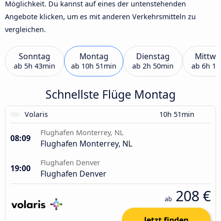
Möglichkeit. Du kannst auf eines der untenstehenden
Angebote klicken, um es mit anderen Verkehrsmitteln zu
vergleichen.
Sonntag
Montag
Dienstag
Mittwo
ab
5h 43min
ab
10h 51min
ab
2h 50min
ab
6h 1
Schnellste Flüge Montag
Volaris
10h 51min
Flughafen Monterrey, NL
08:09
Flughafen Monterrey, NL
Flughafen Denver
19:00
Flughafen Denver
208 €
ab
Jetzt finden