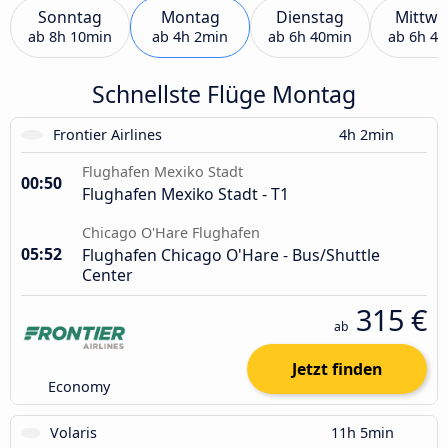
Sonntag
Montag
Dienstag
Mittwo
ab
8h 10min
ab
4h 2min
ab
6h 40min
ab
6h 4
Schnellste Flüge Montag
Frontier Airlines
4h 2min
Flughafen Mexiko Stadt
00:50
Flughafen Mexiko Stadt - T1
Chicago O'Hare Flughafen
05:52
Flughafen Chicago O'Hare - Bus/Shuttle
Center
315 €
ab
Jetzt finden
Economy
Volaris
11h 5min