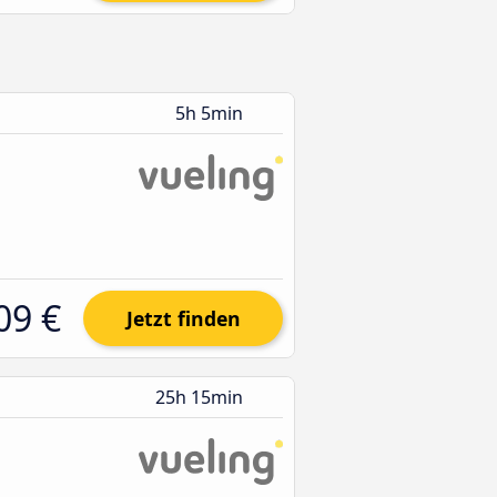
5h 5min
09 €
Jetzt finden
25h 15min