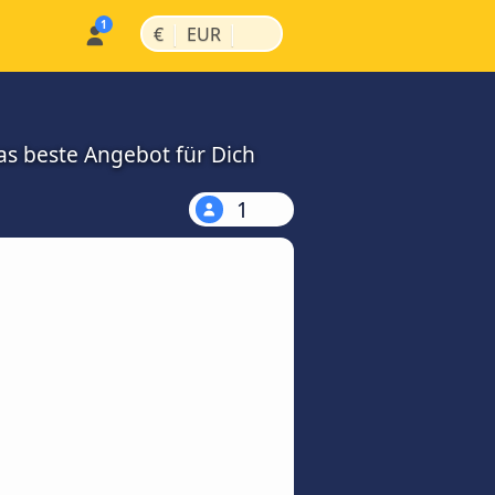
|
|
€
EUR
as beste Angebot für Dich
1