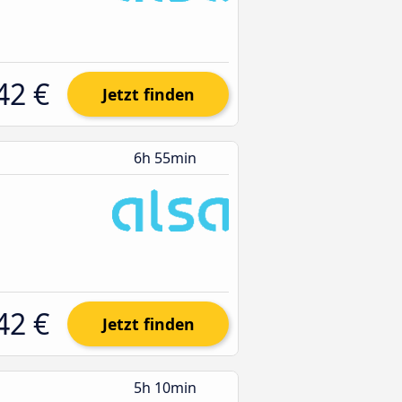
42 €
Jetzt finden
6h 55min
42 €
Jetzt finden
5h 10min