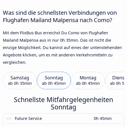
Was sind die schnellsten Verbindungen von
Flughafen Mailand Malpensa nach Como?
Mit dem FlixBus-Bus erreichst Du Como von Flughafen
Mailand Malpensa aus in nur 0h 35min. Das ist nicht die
einzige Möglichkeit. Du kannst auf eines der untenstehenden
Angebote klicken, um es mit anderen Verkehrsmitteln zu
vergleichen.
Samstag
Sonntag
Montag
Dienst
ab
0h 35min
ab
0h 45min
ab
0h 45min
ab
0h 5
Schnellste Mitfahrgelegenheiten
Sonntag
Future Service
0h 45min