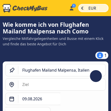
|
|
€
EUR
Wie komme ich von Flughafen
Mailand Malpensa nach Como
Vergleiche Mitfahrgelegenheiten und Busse mit einem Klick
und finde das beste Angebot für Dich
1