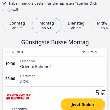
Wir haben hier die besten für die nächsten Tage für Dich
ausgewählt.
Sonntag
Montag
Dienstag
Mittwo
ab
9 €
ab
5 €
ab
6 €
ab
6 
Günstigste Busse Montag
RENEX
3h 30min
Lissabon
19:30
Oriente Bahnhof
Portimão
23:00
ZOB
5 €
Jetzt finden
Economy