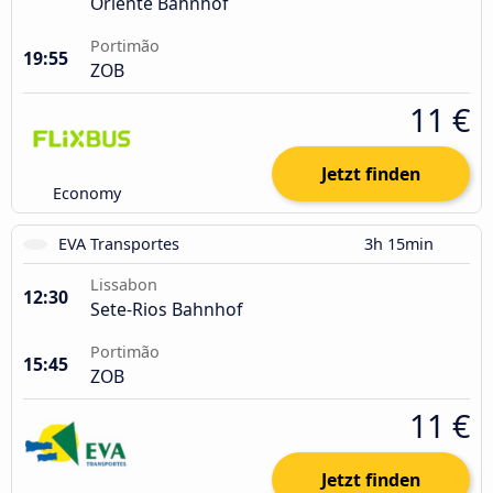
Oriente Bahnhof
Portimão
19:55
ZOB
11 €
Jetzt finden
Economy
EVA Transportes
3h 15min
Lissabon
12:30
Sete-Rios Bahnhof
Portimão
15:45
ZOB
11 €
Jetzt finden