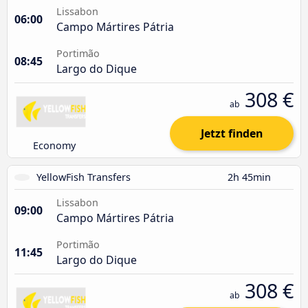
Lissabon
06:00
Campo Mártires Pátria
Portimão
08:45
Largo do Dique
308 €
ab
Jetzt finden
Economy
YellowFish Transfers
2h 45min
Lissabon
09:00
Campo Mártires Pátria
Portimão
11:45
Largo do Dique
308 €
ab