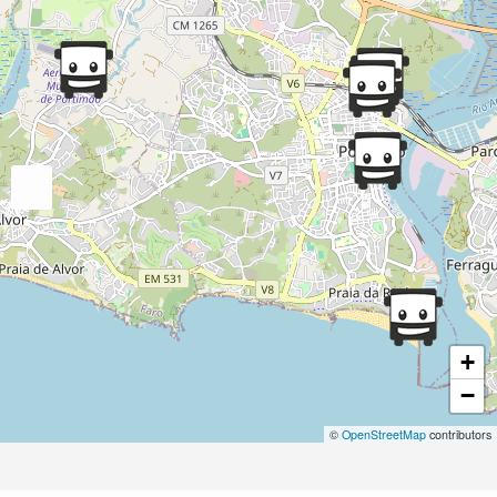
+
−
©
OpenStreetMap
contributors