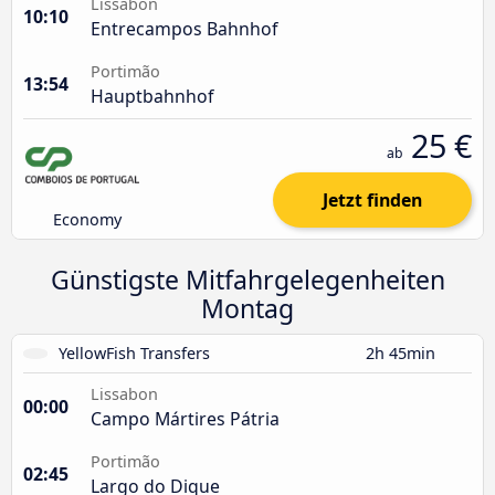
Lissabon
10:10
Entrecampos Bahnhof
Portimão
13:54
Hauptbahnhof
25 €
ab
Jetzt finden
Economy
Günstigste Mitfahrgelegenheiten
Montag
YellowFish Transfers
2h 45min
Lissabon
00:00
Campo Mártires Pátria
Portimão
02:45
Largo do Dique