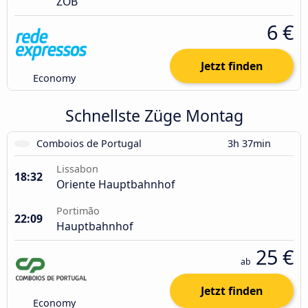
ZOB
6 €
Jetzt finden
Economy
Schnellste Züge Montag
Comboios de Portugal
3h 37min
Lissabon
18:32
Oriente Hauptbahnhof
Portimão
22:09
Hauptbahnhof
25 €
ab
Jetzt finden
Economy