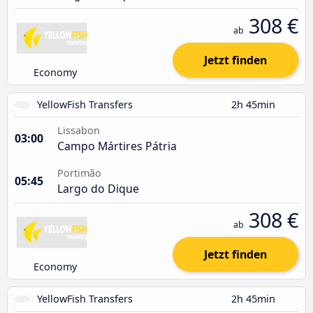
308 €
ab
Jetzt finden
Economy
YellowFish Transfers
2h 45min
Lissabon
03:00
Campo Mártires Pátria
Portimão
05:45
Largo do Dique
308 €
ab
Jetzt finden
Economy
YellowFish Transfers
2h 45min