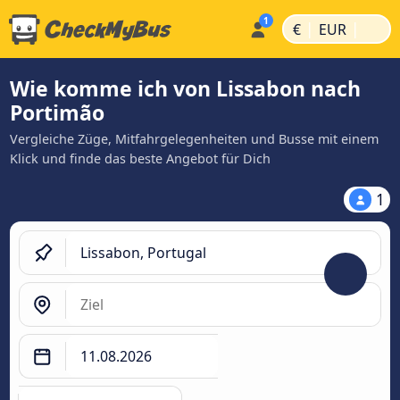
|
|
€
EUR
Wie komme ich von Lissabon nach
Portimão
Vergleiche Züge, Mitfahrgelegenheiten und Busse mit einem
Klick und finde das beste Angebot für Dich
1