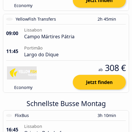
Jetzt finden
Economy
YellowFish Transfers
2h 45min
Lissabon
09:00
Campo Mártires Pátria
Portimão
11:45
Largo do Dique
308 €
ab
Jetzt finden
Economy
Schnellste Busse Montag
FlixBus
3h 10min
Lissabon
16:45