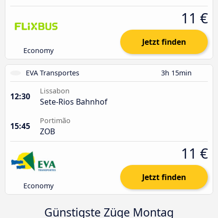
11 €
Jetzt finden
Economy
EVA Transportes
3h 15min
Lissabon
12:30
Sete-Rios Bahnhof
Portimão
15:45
ZOB
11 €
Jetzt finden
Economy
Günstigste Züge Montag