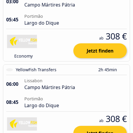
03:00
Campo Mártires Pátria
Portimão
05:45
Largo do Dique
308 €
ab
Jetzt finden
Economy
YellowFish Transfers
2h 45min
Lissabon
06:00
Campo Mártires Pátria
Portimão
08:45
Largo do Dique
308 €
ab