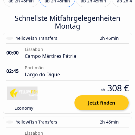
ab
2h 45min
ab
2h 45min
ab
2h 45min
ab
2h 4
Schnellste Mitfahrgelegenheiten
Montag
YellowFish Transfers
2h 45min
Lissabon
00:00
Campo Mártires Pátria
Portimão
02:45
Largo do Dique
308 €
ab
Jetzt finden
Economy
YellowFish Transfers
2h 45min
Lissabon