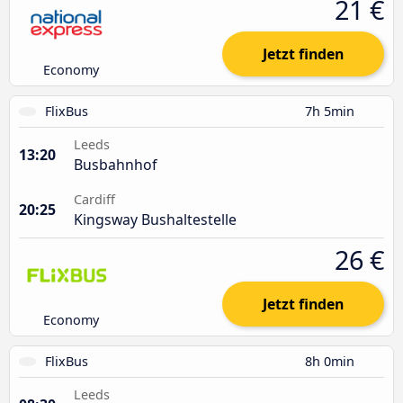
21 €
Jetzt finden
Economy
FlixBus
7h 5min
Leeds
13:20
Busbahnhof
Cardiff
20:25
Kingsway Bushaltestelle
26 €
Jetzt finden
Economy
FlixBus
8h 0min
Leeds