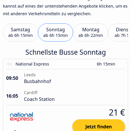
kannst auf eines der untenstehenden Angebote klicken, um es
mit anderen Verkehrsmitteln zu vergleichen.
Samstag
Sonntag
Montag
Dienst
ab
6h 15min
ab
6h 15min
ab
6h 22min
ab
7h 5
Schnellste Busse Sonntag
National Express
6h 15min
Leeds
09:50
Busbahnhof
Cardiff
16:05
Coach Station
21 €
Jetzt finden