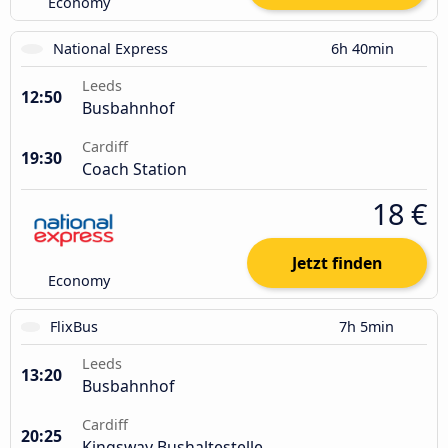
Economy
National Express
6h 40min
Leeds
12:50
Busbahnhof
Cardiff
19:30
Coach Station
18 €
Jetzt finden
Economy
FlixBus
7h 5min
Leeds
13:20
Busbahnhof
Cardiff
20:25
Kingsway Bushaltestelle