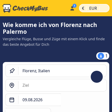
|
|
€
EUR
Wie komme ich von Florenz nach
Palermo
Vergleiche Flüge, Busse und Züge mit einem Klick und finde
das beste Angebot für Dich
1