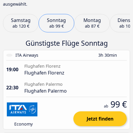
ausgewählt.
Samstag
Sonntag
Montag
Dienst
ab
120 €
ab
99 €
ab
87 €
ab
100
Günstigste Flüge Sonntag
ITA Airways
3h 30min
Flughafen Florenz
19:00
Flughafen Florenz
Flughafen Palermo
22:30
Flughafen Palermo
99 €
ab
Jetzt finden
Economy