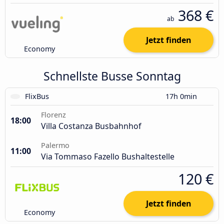
368 €
ab
Jetzt finden
Economy
Schnellste Busse Sonntag
FlixBus
17h 0min
Florenz
18:00
Villa Costanza Busbahnhof
Palermo
11:00
Via Tommaso Fazello Bushaltestelle
120 €
Jetzt finden
Economy