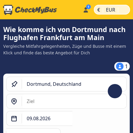
|
|
€
EUR
Wie komme ich von Dortmund nach
Flughafen Frankfurt am Main
Vergleiche Mitfahrgelegenheiten, Züge und Busse mit einem
Klick und finde das beste Angebot für Dich
1