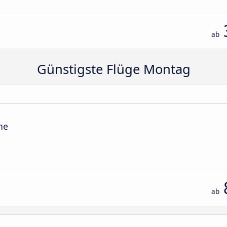
ab
Günstigste Flüge Montag
he
ab