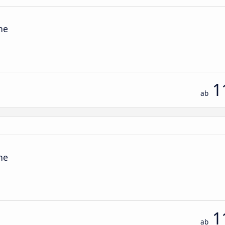
he
1
ab
he
1
ab