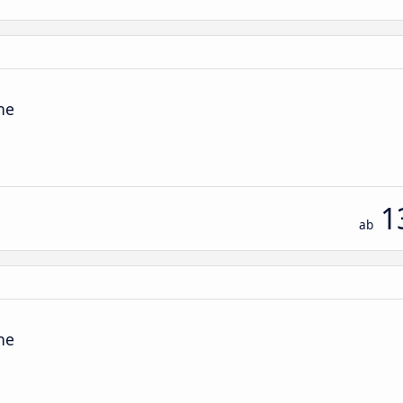
he
1
ab
he