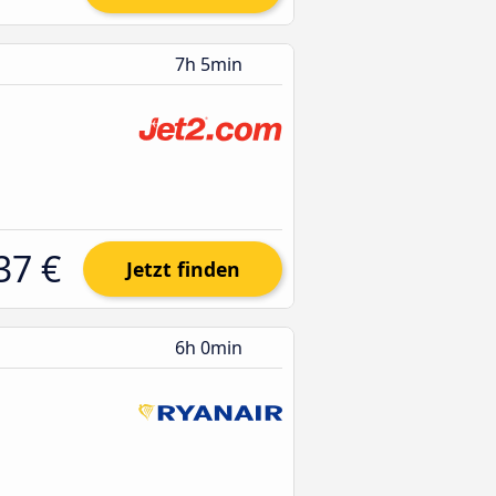
7h 5min
37 €
Jetzt finden
6h 0min