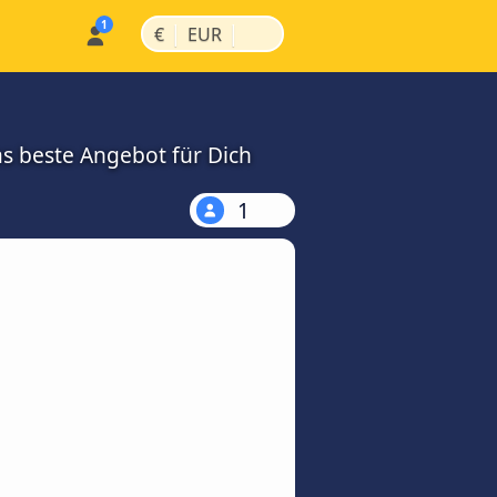
|
|
€
EUR
as beste Angebot für Dich
1