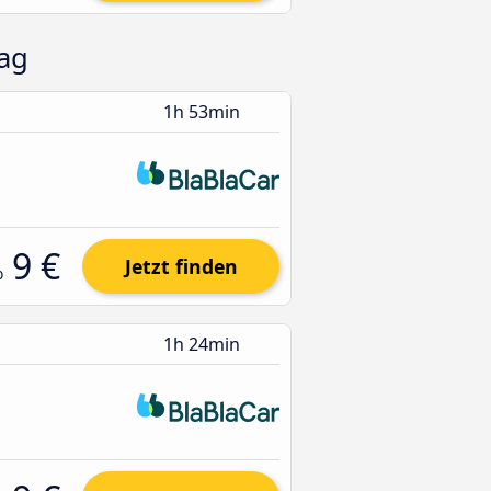
ag
1h 53min
9 €
Jetzt finden
b
1h 24min