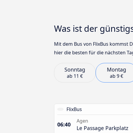
Was ist der günst
Mit dem Bus von FlixBus kommst Du
hier die besten für die nächsten T
Sonntag
Montag
ab
11 €
ab
9 €
FlixBus
Agen
06:40
Le Passage Parkplatz