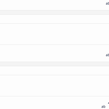
a
a
ab