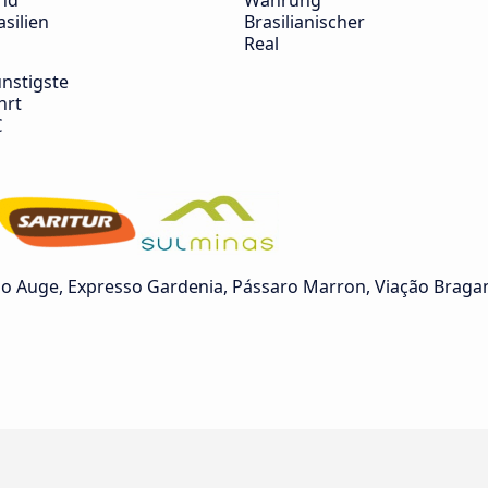
nd
Währung
asilien
Brasilianischer
Real
nstigste
hrt
€
 Auge, Expresso Gardenia, Pássaro Marron, Viação Bragan