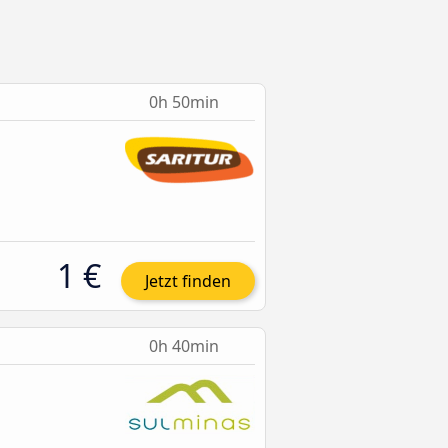
0h 50min
1 €
Jetzt finden
0h 40min