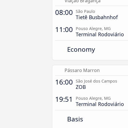
Viação Bragança
08:00
São Paulo
Tietê Busbahnhof
11:00
Pouso Alegre, MG
Terminal Rodoviário
Economy
Pássaro Marron
16:00
São José dos Campos
ZOB
19:51
Pouso Alegre, MG
Terminal Rodoviário
Basis