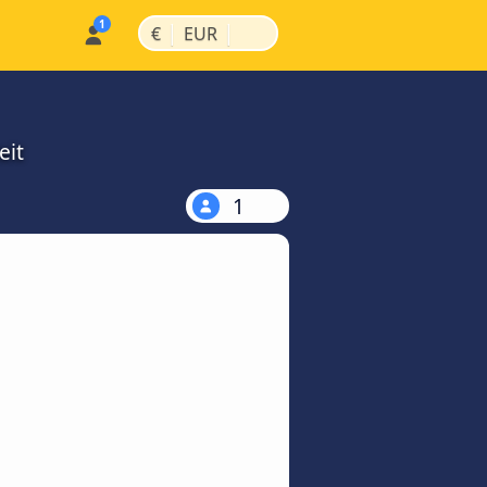
|
|
€
EUR
eit
1