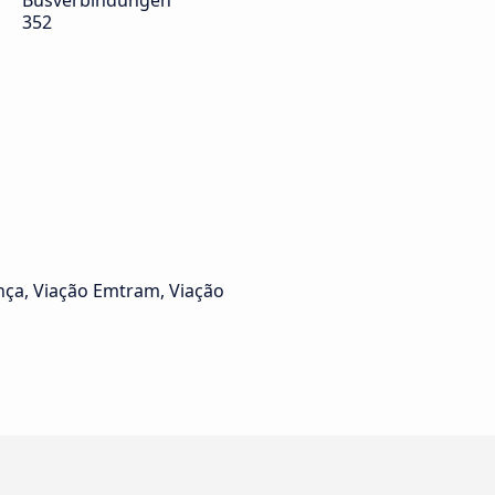
Busverbindungen
352
ça, Viação Emtram, Viação