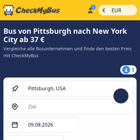
|
|
€
EUR
Bus von Pittsburgh nach New York
City ab 37 €
Vergleiche alle Busunternehmen und finde den besten Preis
mit CheckMyBus
1