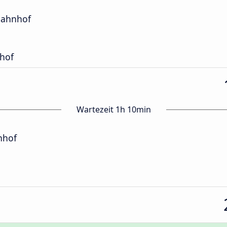
bahnhof
hof
Wartezeit 1h 10min
nhof