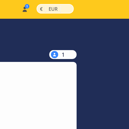
|
|
€
EUR
1