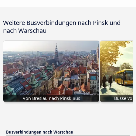
Weitere Busverbindungen nach Pinsk und
nach Warschau
Von Breslau nach Pinsk Bus
Busse von
Busverbindungen nach Warschau