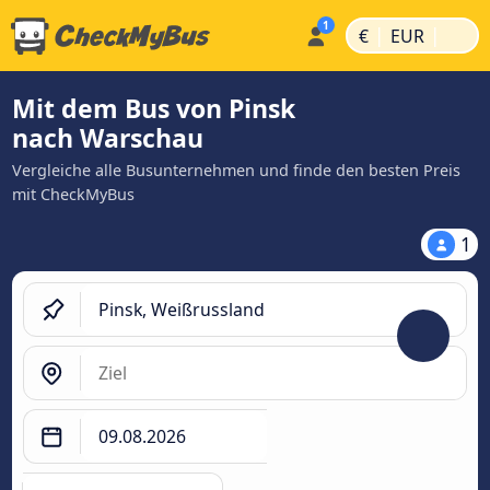
|
|
€
EUR
Mit dem Bus von Pinsk
nach Warschau
Vergleiche alle Busunternehmen und finde den besten Preis
mit CheckMyBus
1