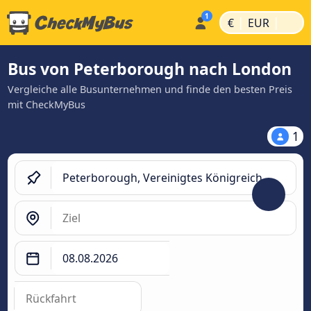
|
|
€
EUR
Bus von Peterborough nach London
Vergleiche alle Busunternehmen und finde den besten Preis
mit CheckMyBus
1