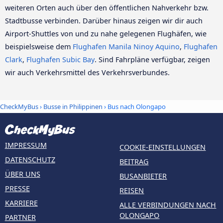
weiteren Orten auch über den öffentlichen Nahverkehr bzw.
Stadtbusse verbinden. Darüber hinaus zeigen wir dir auch
Airport-Shuttles von und zu nahe gelegenen Flughäfen, wie
beispielsweise dem
Flughafen Manila Ninoy Aquino
,
Flughafen
Clark
,
Flughafen Subic Bay
. Sind Fahrpläne verfügbar, zeigen
wir auch Verkehrsmittel des Verkehrsverbundes.
CheckMyBus
›
Busse in Philippinen
› Bus nach Olongapo
IMPRESSUM
COOKIE-EINSTELLUNGEN
DATENSCHUTZ
BEITRAG
ÜBER UNS
BUSANBIETER
PRESSE
REISEN
KARRIERE
ALLE VERBINDUNGEN NACH
OLONGAPO
PARTNER